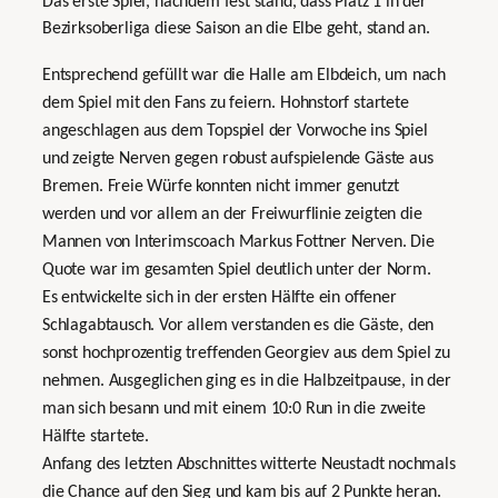
Das erste Spiel, nachdem fest stand, dass Platz 1 in der
Bezirksoberliga diese Saison an die Elbe geht, stand an.
Entsprechend gefüllt war die Halle am Elbdeich, um nach
dem Spiel mit den Fans zu feiern. Hohnstorf startete
angeschlagen aus dem Topspiel der Vorwoche ins Spiel
und zeigte Nerven gegen robust aufspielende Gäste aus
Bremen. Freie Würfe konnten nicht immer genutzt
werden und vor allem an der Freiwurflinie zeigten die
Mannen von Interimscoach Markus Fottner Nerven. Die
Quote war im gesamten Spiel deutlich unter der Norm.
Es entwickelte sich in der ersten Hälfte ein offener
Schlagabtausch. Vor allem verstanden es die Gäste, den
sonst hochprozentig treffenden Georgiev aus dem Spiel zu
nehmen. Ausgeglichen ging es in die Halbzeitpause, in der
man sich besann und mit einem 10:0 Run in die zweite
Hälfte startete.
Anfang des letzten Abschnittes witterte Neustadt nochmals
die Chance auf den Sieg und kam bis auf 2 Punkte heran.