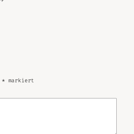
t
*
markiert