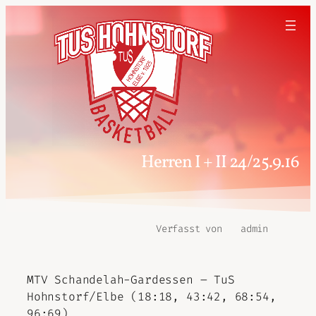
Herren I + II 24/25.9.16
Verfasst von
admin
MTV Schandelah-Gardessen – TuS
Hohnstorf/Elbe (18:18, 43:42, 68:54,
96:69)