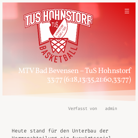
MTV Bad Bevensen – TuS Hohnstorf
33:77 (6:18,13:35,21:60,33:77)
Verfasst von
admin
Heute stand für den Unterbau der