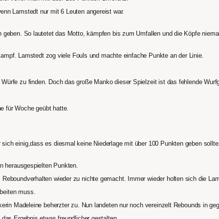
enn Lamstedt nur mit 6 Leuten angereist war.
n geben. So lautetet das Motto, kämpfen bis zum Umfallen und die Köpfe niema
r Kampf. Lamstedt zog viele Fouls und machte einfache Punkte an der Linie.
Würfe zu finden. Doch das große Manko dieser Spielzeit ist das fehlende Wurfg
e für Woche geübt hatte.
ich einig,dass es diesmal keine Niederlage mit über 100 Punkten geben sollte
ön herausgespielten Punkten.
s Reboundverhalten wieder zu nichte gemacht. Immer wieder holten sich die L
beiten muss.
ckerin Madeleine beherzter zu. Nun landeten nur noch vereinzelt Rebounds in g
 das Ergebnis etwas freundlicher gestalten.