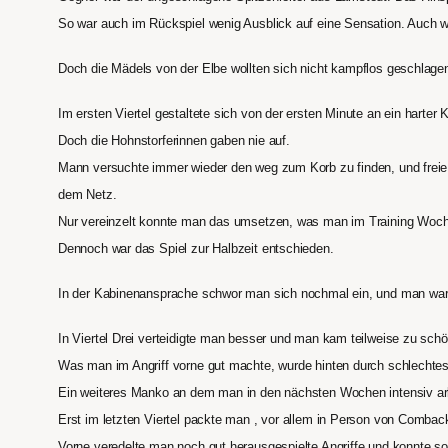
So war auch im Rückspiel wenig Ausblick auf eine Sensation. Auch w
Doch die Mädels von der Elbe wollten sich nicht kampflos geschlage
Im ersten Viertel gestaltete sich von der ersten Minute an ein harte
Doch die Hohnstorferinnen gaben nie auf.
Mann versuchte immer wieder den weg zum Korb zu finden, und freie 
dem Netz.
Nur vereinzelt konnte man das umsetzen, was man im Training Woch
Dennoch war das Spiel zur Halbzeit entschieden.
In der Kabinenansprache schwor man sich nochmal ein, und man war s
In Viertel Drei verteidigte man besser und man kam teilweise zu sch
Was man im Angriff vorne gut machte, wurde hinten durch schlechte
Ein weiteres Manko an dem man in den nächsten Wochen intensiv ar
Erst im letzten Viertel packte man , vor allem in Person von Comba
Vorne veredelte man noch gut herausgespielte Angriffe und konnte so