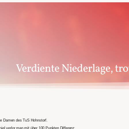
Verdiente Niederlage, tr
ie Damen des TuS Hohnstorf.
iel verlor man mit über 100 Punkten Differenz.