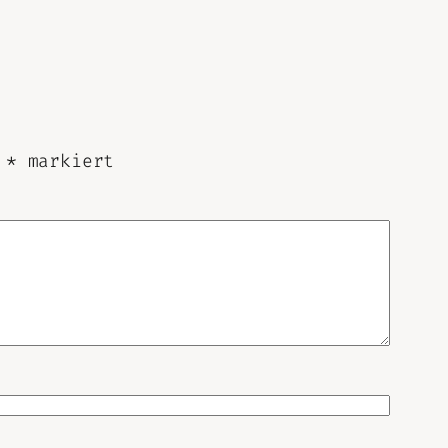
t
*
markiert