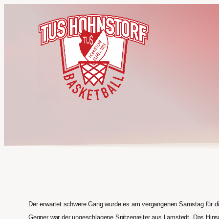
Der erwartet schwere Gang wurde es am vergangenen Samstag für d
Gegner war der ungeschlagene Spitzenreiter aus Lamstedt. Das Hinsp