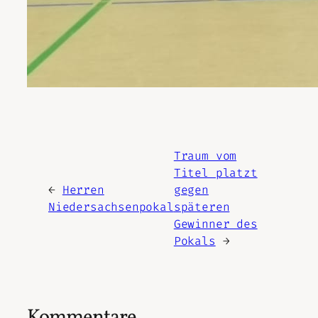
Traum vom
Titel platzt
←
Herren
gegen
Niedersachsenpokal
späteren
Gewinner des
Pokals
→