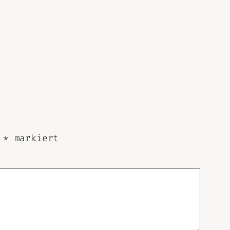
t
*
markiert