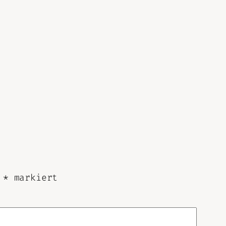
t
*
markiert