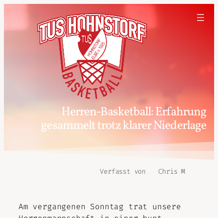
Herren-Basketball: Erfahrung
gesammelt trotz klarer Niederlage
Verfasst von
Chris M
Am vergangenen Sonntag trat unsere