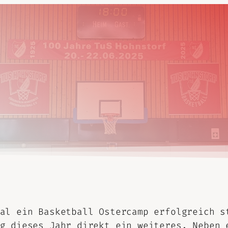
al ein Basketball Ostercamp erfolgreich s
g dieses Jahr direkt ein weiteres. Neben 