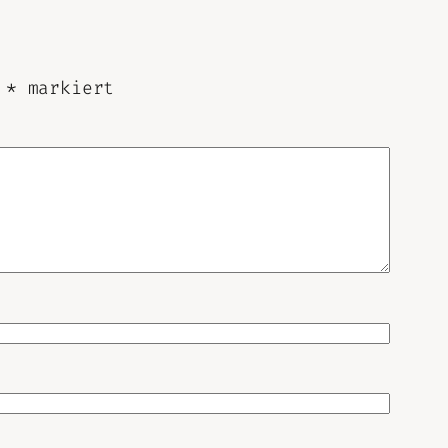
t
*
markiert