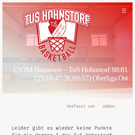
CVJM Hannover – TuS Hohnstorf 88:81
(25:18,47:36,69:57) Oberliga Ost
Verfasst von
admin
Leider gibt es wieder keine Punkte