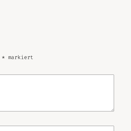
t
*
markiert