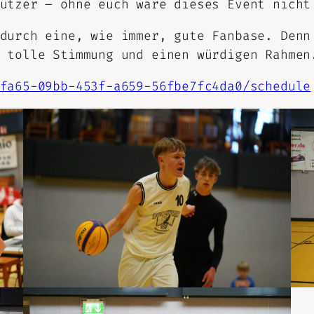
ützer – ohne euch wäre dieses Event nicht
durch eine, wie immer, gute Fanbase. Denn
 tolle Stimmung und einen würdigen Rahmen
fa65-09bb-453f-a659-56fbe7fc4da0/schedule