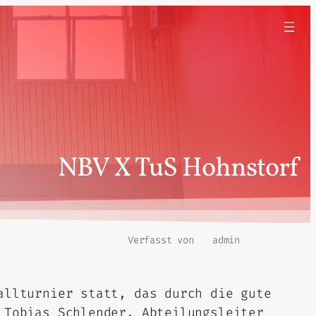
NBV X TuS Hohnstorf
Verfasst von
admin
allturnier statt, das durch die gute
 Tobias Schlender, Abteilungsleiter